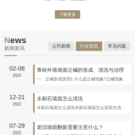
了解更多
N
ews
公司新闻
行业资讯
常见问题
新闻资讯
02-08
青砖外墙墙面泛碱的形成、清洗与治理
2023
一、泛碱形成原理1.什么是泛碱现象?泛碱现象主要表现为粘贴使用的强碱性水泥中的强碱与空气中的酸性溶液，一般为酸雨或工业、生活酸性物质，如碳酸等反应生成的盐类，经水的动力将生成物的盐带到砖、石的表面，待水干涸后，这些盐类则以结晶化的形式出现在砖、石或石材表面上或接缝处。其基本的形式是酸性溶液+碱——盐+水，如2NaOH+
12-21
水刷石墙面怎么清洗
2022
水刷石墙面怎么清洗水刷石墙面怎么深层次清洗，怎么无损清洗，怎么翻新清洗水刷石是一项传统的施工工艺，它能使墙面具有天然质感，而且色泽庄重美观，饰面坚固耐久，不褪色，也比较耐污染。制作过程是用水泥﹑石屑、小石子或颜料等加水拌和，抹在建筑物的表面，半凝固后，用硬毛刷蘸水刷去表面的水泥浆而使石屑或小石子半露。因为水刷石特殊的施
07-29
老旧墙面翻新需要注意什么？
2022