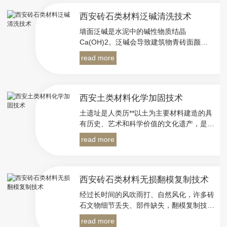
喷射清洗技术主要是通过高温高压的蒸汽加
快污垢分子的运动速度，瞬时杀死细菌霉
西安砖石类材料泛碱清洗技术
菌，将附着在物体上的各种细菌、霉菌、地
墙面泛碱是水泥中的碱性物质结晶
衣、苔藓等微生物**，有着无化学物质污染
Ca(OH)2。泛碱会导致建筑物青砖面颜色
和快速**除污**的特点。
变化，出现色彩不均、褪色、起皮、起泡、
read more
开裂、脱落，严重损害青砖的寿命。
本公司的泛碱清洗技术，可清除石材、混凝
土制品表面出现的泛碱。清洗使用的水基环
保型产品，不含Cl-离子，反应迅速彻底，
西安土类材料化学加固技术
能将泛碱现象彻底清除，不留任何痕迹，不
土遗址是人类历**以土为主要材料建造的具
改变建材外观和颜色，使用安全，无异味，
有历史、艺术和科学价值的文化遗产，是人
不损伤人体和建材。
类灿烂文明发展的物质传承和光辉足迹。因
read more
为大风、极端降雨天气，导致土遗址出现严
重的裂隙、孔洞、酥碱、冻融等病害，随时
有崩塌破坏的可能。
西安砖石类材料无损翻模复制技术
经过长时间的风吹雨打、自然风化，许多砖
石文物细节丢失、部件缺失，翻模复制技术
可以很好地解决这类问题。 砖石类材
read more
料无损翻模复制技术，经过将残留的文物部