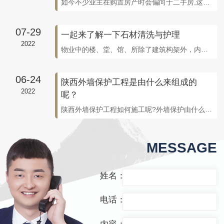
如今不少业主在购置房产时会偏向于二手房,这类房子和新房相比,不仅总价更低，并且能够满足人们尽快入住房子的愿望。但二手房经过常年累月的使用，墙面会显得很老旧,为了更好的提升家人的生活品质,大家需要对二手房进行翻新。那么老旧墙面翻新该怎么做？墙面清理 老旧墙面翻新，首先要将墙面的原有装修和装饰清除。包括墙面原有的涂料和腻
07-29
一起来了解一下石材清洗与护理
2022
物业中的楼、堂、馆、所除了建筑构架外，内外装修上用得较多的材料是石材、陶瓷、人造板材、铝塑板材、玻璃制品等。就装饰石材而言，一般采用的有：饰面石材：主要为各种颜色、花纹图案、不同规格的天然花岗石，大理石、板石及人造石材，包括复合材、水磨石板材等，品种有国外进口和国产的，种类繁多。墙体石材：主要用在建筑群体的内外墙，规格
06-24
陕西外墙保护工程是由什么来组成的
2022
呢？
陕西外墙保护工程如何施工呢?外墙保护由什么组成呢?**，西安东方石业小编就来和大家好好聊一聊陕西外墙保护的那些事。 一、陕西外墙保护系统的组成 1、陕西外墙保护：它是直接垂直建造在外墙表面上的保温层。一般来说基层会由砖头或者混凝土建造，可以用于外墙的改造，也可以用于新建墙体。 2、保温层：常见的保温材料有膨胀
MESSAGE
姓名：
电话：