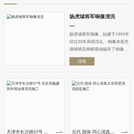
杨虎城将军铜像清洗
杨虎城将军铜像，始建于1993年
经过30年风雨洗礼，铜像表面充
满铜锈且铜锈腐蚀破坏了铜像我
司于21年年底，对铜像进行保护
详情
性清洗避免铜锈进一步腐蚀铜
像，并恢复铜像历史面貌我司在
清洗掉铜锈的同时，保留了铜像
黑色底色，并将铜像恢复当年光
泽外表
天津市长沙路57号 历史风貌建筑外墙油漆清洗施工
元代 国保 同心清真大寺照壁清洗脱盐施工