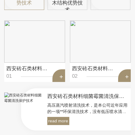
势技术
木结构优势技
术
西安砖石类材料防水保护技术
西安砖石类材料细菌霉菌清洗保护技术
01
02
西安砖石类材料细菌霉菌清洗保护技术
高压蒸汽喷射清洗技术，是本公司近年应用
的一项**环保清洗技术，没有低压喷水清洗
的水浸泡引起粘接部位泥灰膨胀、可溶盐迁
read more
移和微生物繁殖等问题，也没有高压喷水清
洗造成脆弱边角部位脱落的危险。高压蒸汽